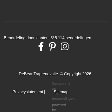
Beoordeling
door klanten:
5
/
5
114
beoordelingen
DeBear Traprenovatie
© Copyright 2026
5.0
Gebaseerd
op
Privacystatement
|
Sitemap
114
beoordelingen
powered
by