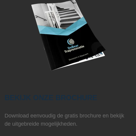
BEKIJK ONZE BROCHURE
Download eenvoudig de gratis brochure en bekijk
de uitgebreide mogelijkheden.