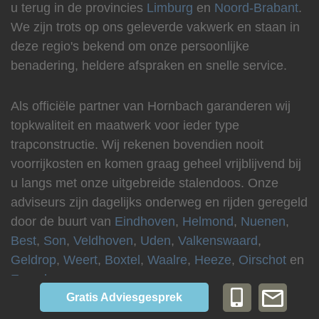
u terug in de provincies
Limburg
en
Noord-Brabant
.
We zijn trots op ons geleverde vakwerk en staan in
deze regio's bekend om onze persoonlijke
benadering, heldere afspraken en snelle service.
Als officiële partner van Hornbach garanderen wij
topkwaliteit en maatwerk voor ieder type
trapconstructie. Wij rekenen bovendien nooit
voorrijkosten en komen graag geheel vrijblijvend bij
5.0
u langs met onze uitgebreide stalendoos. Onze
Gebaseerd
adviseurs zijn dagelijks onderweg en rijden geregeld
op
door de buurt van
Eindhoven
,
Helmond
,
Nuenen
,
114
beoordelingen
Best
,
Son
,
Veldhoven
,
Uden
,
Valkenswaard
,
powered
Geldrop
,
Weert
,
Boxtel
,
Waalre
,
Heeze
,
Oirschot
en
by
Eersel
.
G
o
o
g
l
e
Gratis Adviesgesprek