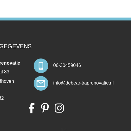
GEGEVENS
renovatie
06-30459046
at 83
dhoven
info@debear-traprenovatie.nl
32
5.0